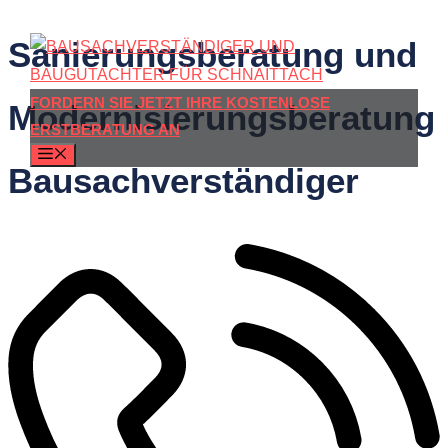
Zum
Sanierungsberatung und
Inhalt
springen
FORDERN SIE JETZT IHRE KOSTENLOSE
Modernisierungsberatung
ERSTBERATUNG AN
MENÜ
Bausachverständiger